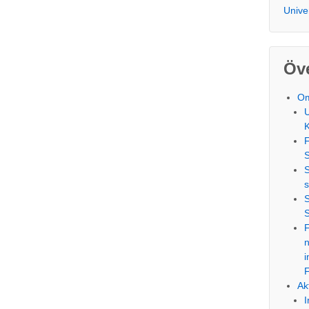
Unive
Öve
O
U
K
s
F
n
i
Akt
I