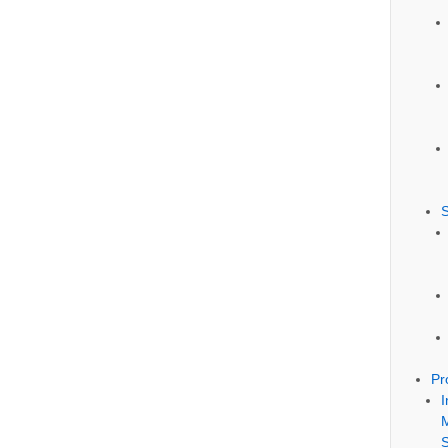
S
Pr
I
M
S