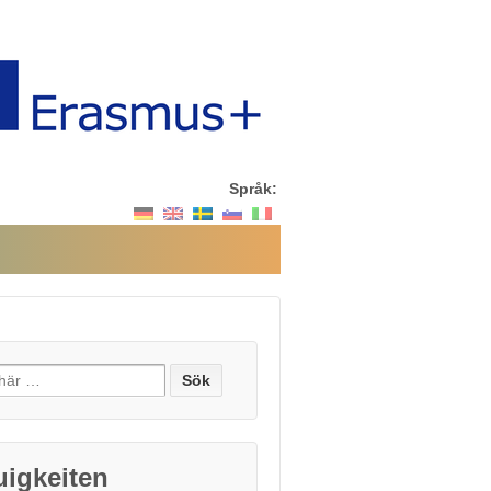
Språk:
ch
uigkeiten