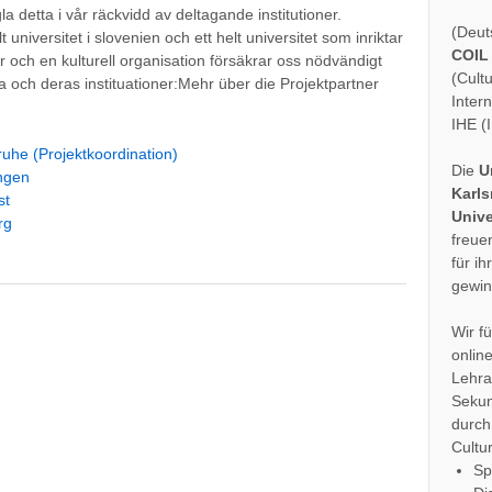
la detta i vår räckvidd av deltagande institutioner.
(Deut
 universitet i slovenien och ett helt universitet som inriktar
COIL
lor och en kulturell organisation försäkrar oss nödvändigt
(Cult
och deras instituationer:Mehr über die Projektpartner
Inter
IHE (
uhe (Projektkoordination)
Die
U
ngen
Karl
st
Unive
rg
freue
für ih
gewin
Wir f
onlin
Lehra
Sekun
durch
Cultu
Sp