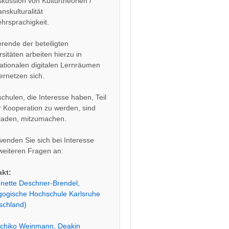
skussion von Kulturtheorien /
anskulturalität
hrsprachigkeit.
erende der beteiligten
sitäten arbeiten hierzu in
nationalen digitalen Lernräumen
ernetzen sich.
chulen, die Interesse haben, Teil
r Kooperation zu werden, sind
laden, mitzumachen.
 wenden Sie sich bei Interesse
weiteren Fragen an:
kt:
nnette Deschner-Brendel,
ogische Hochschule Karlsruhe
schland)
ichiko Weinmann, Deakin