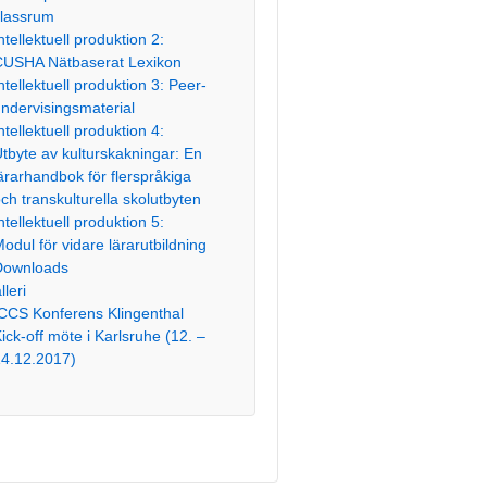
klassrum
ntellektuell produktion 2:
CUSHA Nätbaserat Lexikon
ntellektuell produktion 3: Peer-
ndervisingsmaterial
ntellektuell produktion 4:
tbyte av kulturskakningar: En
ärarhandbok för flerspråkiga
ch transkulturella skolutbyten
ntellektuell produktion 5:
odul för vidare lärarutbildning
Downloads
lleri
CCS Konferens Klingenthal
ick-off möte i Karlsruhe (12. –
14.12.2017)