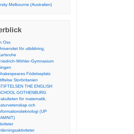
rsity Melbourne (Australien)
rblick
m Oss
niversitet för utbildning,
arlsruhe
Friedrich-Wöhler-Gymnasium
Singen
Shakespeares Födelseplats
tiftelse Storbritanien
STIFTELSEN THE ENGLISH
SCHOOL GOTHENBURG
akulteten för matematik,
aturvetenskap och
nformationsteknologi (UP
FAMNIT)
iviteter
nlärningsaktiviteter