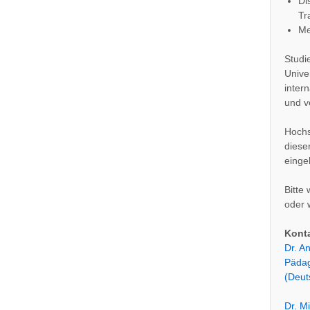
Di
Tr
Me
Studi
Univer
inter
und v
Hochs
diese
einge
Bitte
oder 
Konta
Dr. A
Pädag
(Deut
Dr. M