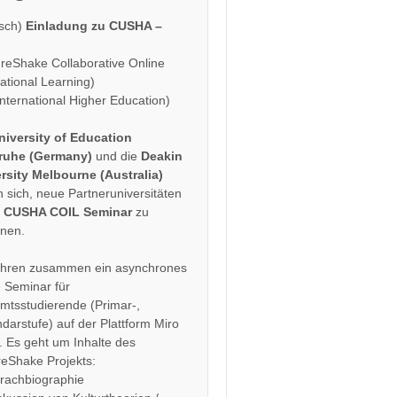
sch)
Einladung zu CUSHA –
ureShake Collaborative Online
national Learning)
International Higher Education)
niversity of Education
sruhe (Germany)
und die
Deakin
rsity Melbourne (Australia)
n sich, neue Partneruniversitäten
r
CUSHA COIL Seminar
zu
nen.
ühren zusammen ein asynchrones
e Seminar für
mtsstudierende (Primar-,
darstufe) auf der Plattform Miro
. Es geht um Inhalte des
reShake Projekts:
rachbiographie