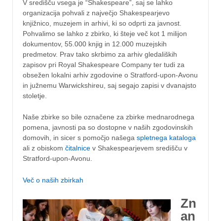
V središču vsega je “Shakespeare”, saj se lahko
organizacija pohvali z največjo Shakespearjevo
knjižnico, muzejem in arhivi, ki so odprti za javnost.
Pohvalimo se lahko z zbirko, ki šteje več kot 1 milijon
dokumentov, 55.000 knjig in 12.000 muzejskih
predmetov. Prav tako skrbimo za arhiv gledaliških
zapisov pri Royal Shakespeare Company ter tudi za
obsežen lokalni arhiv zgodovine o Stratford-upon-Avonu
in južnemu Warwickshireu, saj segajo zapisi v dvanajsto
stoletje.
Naše zbirke so bile označene za zbirke mednarodnega
pomena, javnosti pa so dostopne v naših zgodovinskih
domovih, in sicer s pomočjo našega
spletnega kataloga
ali z obiskom
čitalnice
v Shakespearjevem središču v
Stratford-upon-Avonu.
Več o naših zbirkah
Zn
an