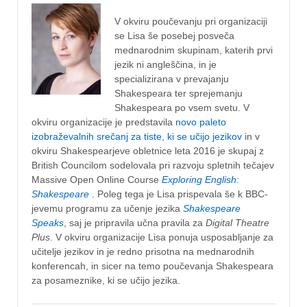
V okviru poučevanju pri organizaciji
se Lisa še posebej posveča
mednarodnim skupinam, katerih prvi
jezik ni angleščina, in je
specializirana v prevajanju
Shakespeara ter sprejemanju
Shakespeara po vsem svetu. V
okviru organizacije je predstavila
novo paleto
izobraževalnih srečanj za tiste, ki se učijo jezikov
in v
okviru Shakespearjeve obletnice leta 2016 je skupaj z
British Councilom sodelovala pri razvoju spletnih tečajev
Massive Open Online Course
Exploring English:
Shakespeare
. Poleg tega je Lisa prispevala še k BBC-
jevemu programu za učenje jezika
Shakespeare
Speaks
, saj je pripravila učna pravila za
Digital Theatre
Plus
. V okviru organizacije Lisa ponuja usposabljanje za
učitelje jezikov in je redno prisotna na mednarodnih
konferencah, in sicer na temo poučevanja Shakespeara
za posameznike, ki se učijo jezika.