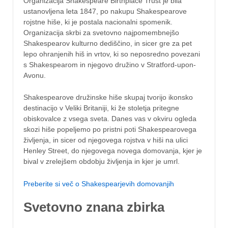
Organizacija Shakespeare Birthplace Trust je bila
ustanovljena leta 1847, po nakupu Shakespearove
rojstne hiše, ki je postala nacionalni spomenik.
Organizacija skrbi za svetovno najpomembnejšo
Shakespearov kulturno dediščino, in sicer gre za pet
lepo ohranjenih hiš in vrtov, ki so neposredno povezani
s Shakespearom in njegovo družino v Stratford-upon-
Avonu.
Shakespearove družinske hiše skupaj tvorijo ikonsko
destinacijo v Veliki Britaniji, ki že stoletja pritegne
obiskovalce z vsega sveta. Danes vas v okviru ogleda
skozi hiše popeljemo po pristni poti Shakespearovega
življenja, in sicer od njegovega rojstva v hiši na ulici
Henley Street, do njegovega novega domovanja, kjer je
bival v zrelejšem obdobju življenja in kjer je umrl.
Preberite si več o Shakespearjevih domovanjih
Svetovno znana zbirka