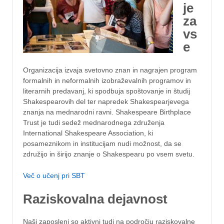
je
za
vs
e
Organizacija izvaja svetovno znan in nagrajen program
formalnih in neformalnih izobraževalnih programov in
literarnih predavanj, ki spodbuja spoštovanje in študij
Shakespearovih del ter napredek Shakespearjevega
znanja na mednarodni ravni. Shakespeare Birthplace
Trust je tudi sedež mednarodnega združenja
International Shakespeare Association, ki
posameznikom in institucijam nudi možnost, da se
združijo in širijo znanje o Shakespearu po vsem svetu.
Več o učenj pri SBT
Raziskovalna dejavnost
Naši zaposleni so aktivni tudi na področju raziskovalne