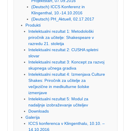
Projektstart, 07.09.2016
(Deutsch) ICCS Konferenz in
Klingenthal, 10.-14.10.2016
(Deutsch) PH_Aktuell, 02.17.2017
Produkti
Intelektualni rezultat 1: Metodološki
priročnik za učitelje: Shakespeare v
razredu 21. stoletja
Intelektualni rezultat 2: CUSHA spletni
slovar
Intelektualni rezultat 3: Koncept za razvoj
skupnega učnega gradiva
Intelektualni rezultat 4: Izmenjava Culture
Shakes: Priročnik za učitelje za
večjezične in medkulturne šolske
izmenjave
Intelektualni rezultat 5: Modul za
nadaljnje izobraževanje učiteljev
Downloads
Galerija
ICCS konferenca v Klingenthalu, 10.10. –
14.10.2016