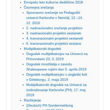
Evropsko leto kulturne dediščine 2018
Čezmejna srečanja
Spoznavno srečanje na Pedagoški
univerzi Karlsruhe v Nemčiji, 12.–14.
12. 2016
2. nadnacionalno srečanje projektov
3. nadnacionalni projektni sestanek
4. transnacionalni projektni sestanek
5. transnacionalni projektni sestane
Multiplikatorski dogodek
Dogodek multiplikatorjev na Univerzi na
Primorskem 23. 3. 2019
Dogodek množitelja v zavodu
Shakespeare rojstni dan 5. aprila 2019
Dogodek multiplikatorjev v angleški šoli
v Göteborgu, 2. maja 2019
Multiplikatorski dogodek na Univerzi za
izobraževanje Karlsruhe (PH), 17. maj
2019
Razširjanje
(Deutsch) PH Sondermeldung