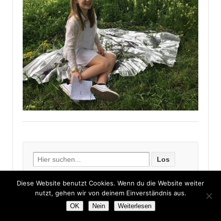
Search
for:
Diese Website benutzt Cookies. Wenn du die Website weiter
nutzt, gehen wir von deinem Einverständnis aus.
Neuigkeiten
OK
Nein
Weiterlesen