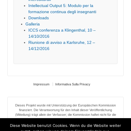
Intellectual Output 5: Modulo per la
formazione continua degli insegnanti
Downloads
Galleria
ICCS conferenza a Klingenthal, 10 –
14/10/2016
Riunione di avviso a Karlsruhe, 12 –
14/12/2016
Impressum
Informativa Sulla Privacy
Dieses Projekt wurde mit Unterstützung der Europäischen Kommission
finanziert. Die Verantwortung für den Inhalt dieser Veröffentlichung
(Mitteilung) trägt allein der Verfasser; die Kommission haftet nicht für die
weitere Verwendung der darin enthaltenen Angaben.
Diese Website benutzt Cookies. Wenn du die Website weiter