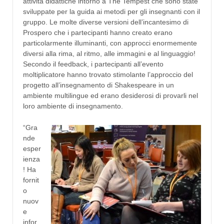
attività didattiche intorno a The Tempest che sono state
sviluppate per la guida ai metodi per gli insegnanti con il
gruppo. Le molte diverse versioni dell’incantesimo di
Prospero che i partecipanti hanno creato erano
particolarmente illuminanti, con approcci enormemente
diversi alla rima, al ritmo, alle immagini e al linguaggio!
Secondo il feedback, i partecipanti all’evento
moltiplicatore hanno trovato stimolante l’approccio del
progetto all’insegnamento di Shakespeare in un
ambiente multilingue ed erano desiderosi di provarli nel
loro ambiente di insegnamento.
“Gra
nde
esper
ienza
! Ha
fornit
o
nuov
e
infor